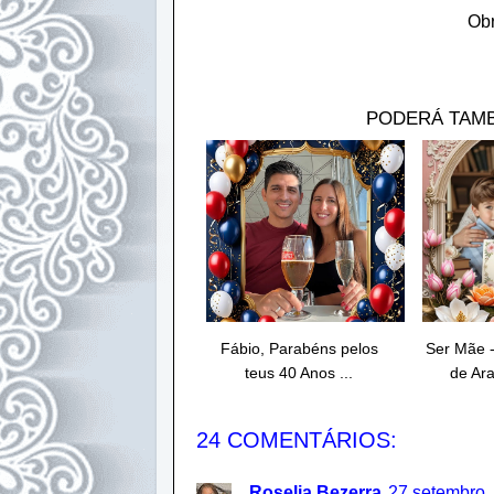
Obr
PODERÁ TAMB
Fábio, Parabéns pelos
Ser Mãe 
teus 40 Anos ...
de Ara
24 COMENTÁRIOS:
Roselia Bezerra
27 setembro,