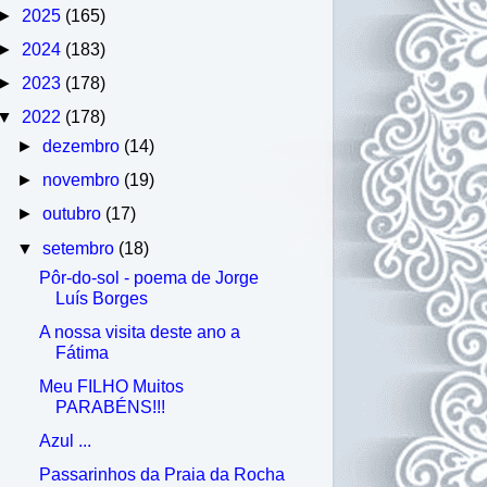
►
2025
(165)
►
2024
(183)
►
2023
(178)
▼
2022
(178)
►
dezembro
(14)
►
novembro
(19)
►
outubro
(17)
▼
setembro
(18)
Pôr-do-sol - poema de Jorge
Luís Borges
A nossa visita deste ano a
Fátima
Meu FILHO Muitos
PARABÉNS!!!
Azul ...
Passarinhos da Praia da Rocha