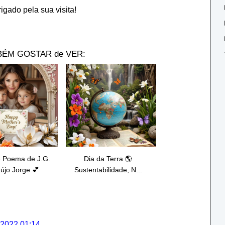
igado pela sua visita!
ÉM GOSTAR de VER:
- Poema de J.G.
Dia da Terra 🌎
újo Jorge 💕
Sustentabilidade, N...
 2022 01:14