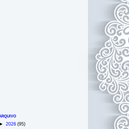
ARQUIVO
►
2026
(95)