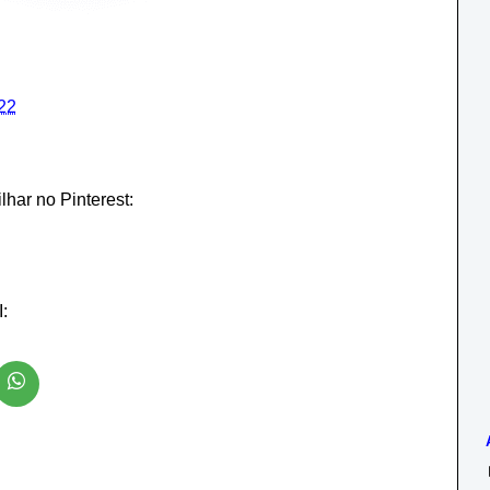
22
har no Pinterest:
: